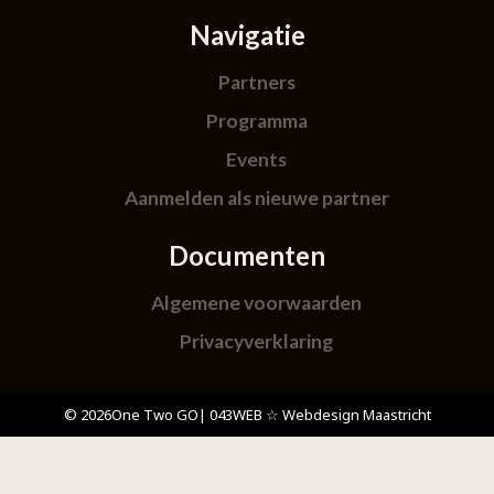
Navigatie
Partners
Programma
Events
Aanmelden als nieuwe partner
Documenten
Algemene voorwaarden
Privacyverklaring
© 2026
One Two GO
| 043WEB ☆ Webdesign Maastricht