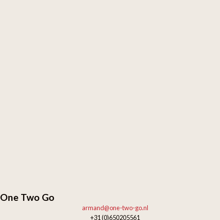
One Two Go
armand@one-two-go.nl
+31 (0)650205561