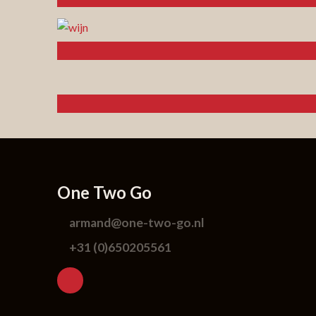
One Two Go
armand@one-two-go.nl
+31 (0)650205561