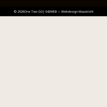
© 2026
One Two GO
| 043WEB ☆ Webdesign Maastricht