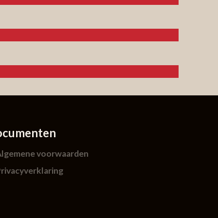
ocumenten
Algemene voorwaarden
rivacyverklaring