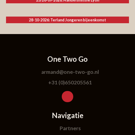
23/26-09-2026: Handelsmissie Lyon
28-10-2026: Terland Jongeren bijeenkomst
One Two Go
armand@one-two-go.nl
+31 (0)650205561
Navigatie
Partners