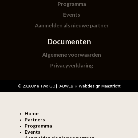
Programma
Events
Aanmelden als nieuwe partner
Documenten
Algemene voorwaarden
Privacyverklaring
© 2026
One Two GO
| 043WEB ☆ Webdesign Maastricht
Home
Partners
Programma
Events
Aanmelden als nieuwe partner