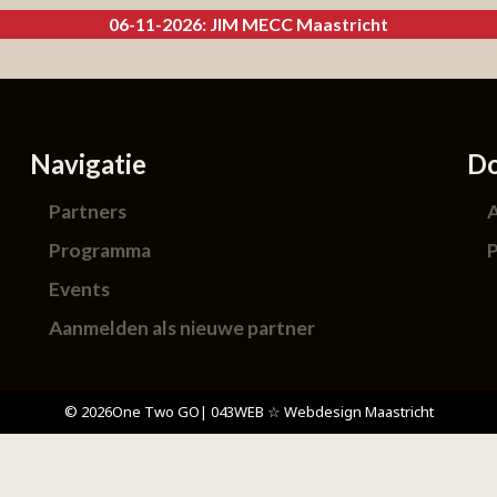
06-11-2026: JIM MECC Maastricht
Navigatie
D
Partners
Programma
P
Events
Aanmelden als nieuwe partner
© 2026
One Two GO
| 043WEB ☆ Webdesign Maastricht