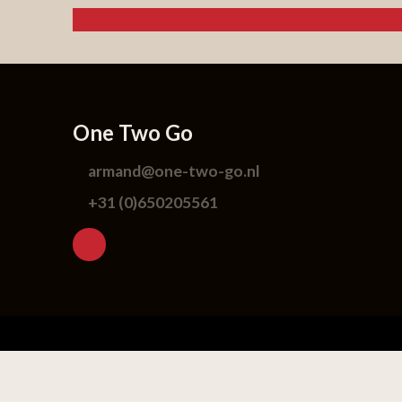
One Two Go
armand@one-two-go.nl
+31 (0)650205561