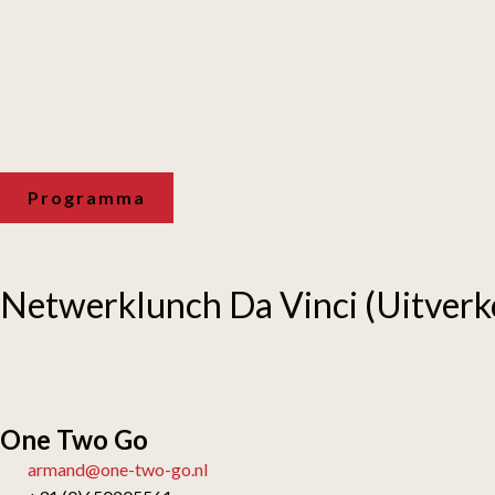
Programma
Netwerklunch Da Vinci (Uitverk
One Two Go
armand@one-two-go.nl