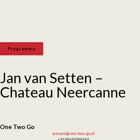
Programma
Jan van Setten –
Chateau Neercanne
One Two Go
armand@one-two-go.nl
+31 (0)650205561