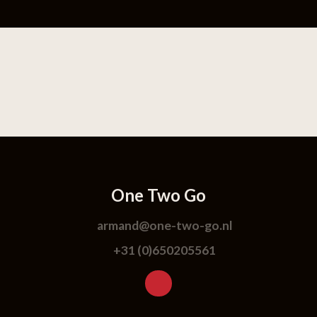
One Two Go
armand@one-two-go.nl
+31 (0)650205561