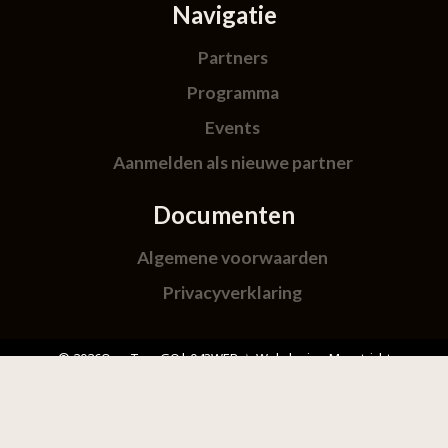
Navigatie
Partners
Programma
Events
Aanmelden als nieuwe partner
Documenten
Algemene voorwaarden
Privacyverklaring
© 2026
One Two GO
| 043WEB ☆ Webdesign Maastricht
Home